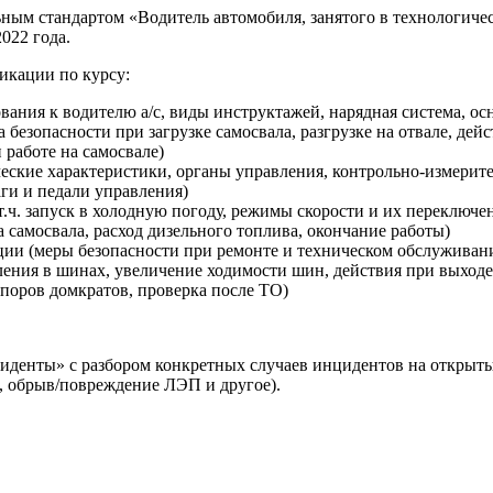
ьным стандартом «Водитель автомобиля, занятого в технологич
022 года.
икации по курсу:
вания к водителю а/с, виды инструктажей, нарядная система, ос
 безопасности при загрузке самосвала, разгрузке на отвале, дей
работе на самосвале)
ческие характеристики, органы управления, контрольно-измерит
ги и педали управления)
.ч. запуск в холодную погоду, режимы скорости и их переключен
 самосвала, расход дизельного топлива, окончание работы)
ции (меры безопасности при ремонте и техническом обслуживан
ления в шинах, увеличение ходимости шин, действия при выходе
упоров домкратов, проверка после ТО)
денты» с разбором конкретных случаев инцидентов на открыты
, обрыв/повреждение ЛЭП и другое).