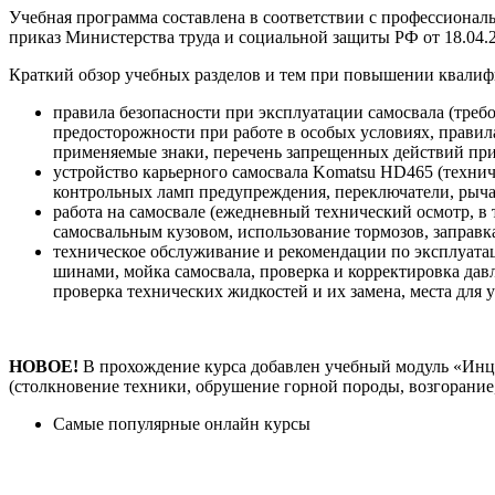
Учебная программа составлена в соответствии с профессионал
приказ Министерства труда и социальной защиты РФ от 18.04.2
Краткий обзор учебных разделов и тем при повышении квалиф
правила безопасности при эксплуатации самосвала (требо
предосторожности при работе в особых условиях, правила
применяемые знаки, перечень запрещенных действий при 
устройство карьерного самосвала Komatsu HD465 (техни
контрольных ламп предупреждения, переключатели, рыча
работа на самосвале (ежедневный технический осмотр, в т
самосвальным кузовом, использование тормозов, заправка
техническое обслуживание и рекомендации по эксплуата
шинами, мойка самосвала, проверка и корректировка дав
проверка технических жидкостей и их замена, места для 
НОВОЕ!
В прохождение курса добавлен учебный модуль «Инци
(столкновение техники, обрушение горной породы, возгорание
Самые популярные онлайн курсы