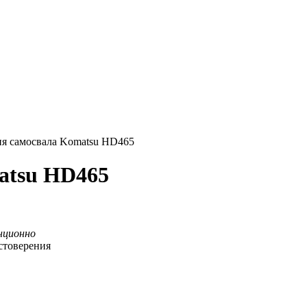
я самосвала Komatsu HD465
atsu HD465
нционно
стоверения