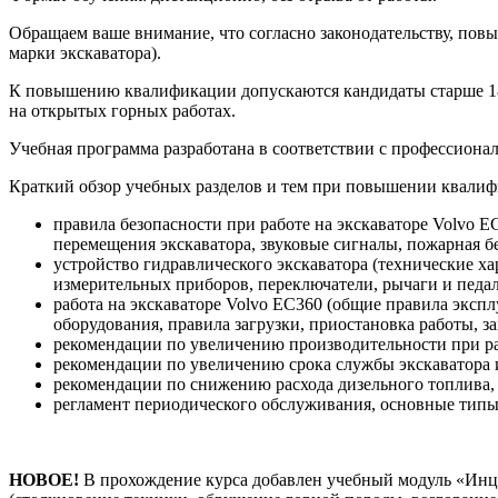
Обращаем ваше внимание, что согласно законодательству, повы
марки экскаватора).
К повышению квалификации допускаются кандидаты старше 18 
на открытых горных работах.
Учебная программа разработана в соответствии с профессион
Краткий обзор учебных разделов и тем при повышении квалиф
правила безопасности при работе на экскаваторе Volvo E
перемещения экскаватора, звуковые сигналы, пожарная б
устройство гидравлического экскаватора (технические х
измерительных приборов, переключатели, рычаги и педал
работа на экскаваторе Volvo EC360 (общие правила эксп
оборудования, правила загрузки, приостановка работы, з
рекомендации по увеличению производительности при ра
рекомендации по увеличению срока службы экскаватора 
рекомендации по снижению расхода дизельного топлива,
регламент периодического обслуживания, основные типы
НОВОЕ!
В прохождение курса добавлен учебный модуль «Инци