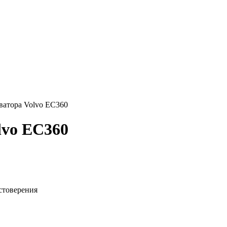
ватора Volvo EC360
lvo EC360
стоверения