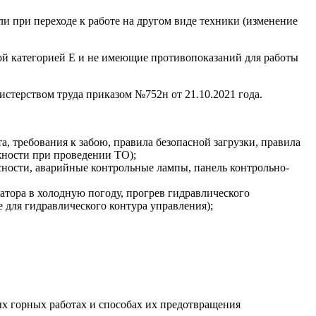
ли при переходе к работе на другом виде техники (изменение
й категорией Е и не имеющие противопоказаний для работы
стерством труда приказом №752н от 21.10.2021 года.
, требования к забою, правила безопасной загрузки, правила
жности при проведении ТО);
асности, аварийные контрольные лампы, панель контрольно-
атора в холодную погоду, прогрев гидравлического
е для гидравлического контура управления);
х горных работах и способах их предотвращения