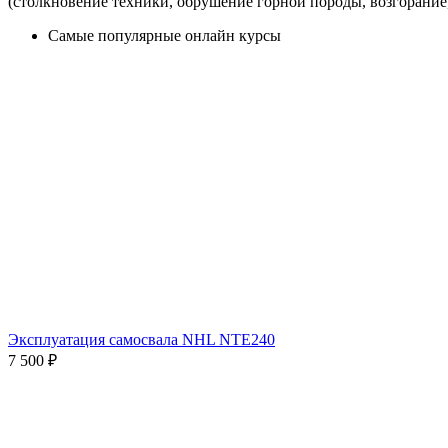
(столкновение техники, обрушение горной породы, возгорание
Самые популярные онлайн курсы
Эксплуатация самосвала NHL NTE240
7 500
₽